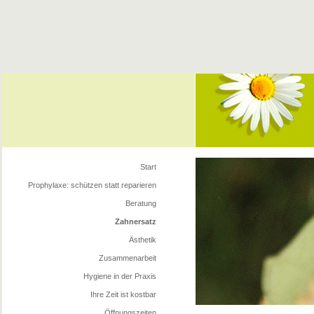
Start
Prophylaxe: schützen statt reparieren
Beratung
Zahnersatz
Ästhetik
Zusammenarbeit
Hygiene in der Praxis
Ihre Zeit ist kostbar
Öffnungszeiten